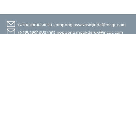
(ฝ่ายขายในประเทศ)
sompong.assavasirijinda@mcgc.com
(ฝ่ายขายต่างประเทศ)
noppong.mookdaruk@mcgc.com
มาตรฐานระดับสากล
TIS 18001
Carbon Footprint
Organization
ง