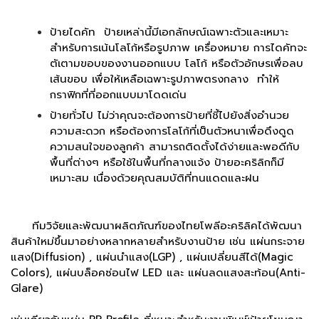
ป้ายไดคัท ป้ายเหล่านี้มีเอกลักษณ์เฉพาะตัวและเหมาะ
สำหรับการเน้นโลโก้หรือรูปภาพ เครื่องหมาย การไดคัทจะ
ตัเตามขอบของงานออกแบบ โลโก้ หรือตัวอักษรเพื่อลบ
เส้นขอบ เพื่อให้เหลือเฉพาะรูปภาพตรงกลาง ทำให้
กราฟิกที่ที่ออกแบบมาโดดเด่น
ป้ายทั่วไป ไม่ว่าคุณจะต้องการป้ายที่ชี้ไปยังสิ่งอำนวย
ความสะดวก หรือต้องการโลโก้ที่เป็นตัวหนาเพื่อดึงดูด
ความสนใจของลูกค้า
สามารถ
ติดตั้งได้ง่ายและพอดีกับ
พื้นที่ต่างๆ หรือใช้ในพื้นที่กลางแจ้ง ป้ายอะคริลิกก็มี
เหมาะสม เนื่องด้วยคุณสมบัติที่ทนแดดและฝน
ทีมวิจัยและพัฒนาผลิตภัณฑ์ของไทยโพลีอะคริลิคได้พัฒนา
สินค้าใหม่ขึ้นมาอย่างหลากหลายสำหรับงานป้าย เช่น แผ่นกระจาย
แสง(Diffusion)
, แผ่นนำแสง(LGP)
, แผ่นเปลี่ยนสีได้(Magic
Colors), แผ่นบล็อคซ่อนไฟ LED และ
แผ่น
ลดแสงสะท้อน(Anti-
Glare)