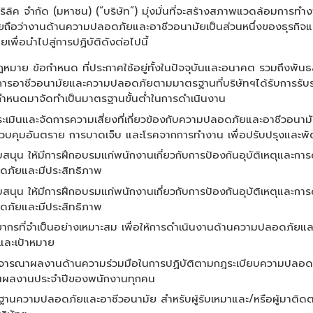
ริลิค จำกัด (มหาชน) (“บริษัท”) มุ่งมั่นที่จะสร้างสภาพแวดล้อมการท
ือว่างานด้านความปลอดภัยและอาชีวอนามัยเป็นส่วนหนึ่งของธุรกิจและ
พื่อนำไปสู่การปฏิบัติดังต่อไปนี้
ฏหมาย ข้อกำหนด ที่ประกาศใช้อยู่ทั้งในปัจจุบันและอนาคต รวมถึงพัน
ารอาชีวอนามัยและความปลอดภัยตามมาตรฐานที่บริษัทฯได้รับการรับรอ
ำหนดมาจัดทำเป็นมาตรฐานขั้นต่ำในการดำเนินงาน
ประเมินและจัดการความเสี่ยงที่เกี่ยวข้องกับความปลอดภัยและอาชีวอน
วบคุมอันตราย การบาดเจ็บ และโรคจากการทำงาน เพื่อปรับปรุงและพั
ับสนุน ให้มีการฝึกอบรมแก่พนักงานเกี่ยวกับการป้องกันอุบัติเหตุและก
ดภัยและมีประสิทธิภาพ
ับสนุน ให้มีการฝึกอบรมแก่พนักงานเกี่ยวกับการป้องกันอุบัติเหตุและก
ดภัยและมีประสิทธิภาพ
ากรที่จำเป็นอย่างเหมาะสม เพื่อให้การดำเนินงานด้านความปลอดภัย
์และเป้าหมาย
พิจารณาผลงานด้านความร่วมมือในการปฏิบัติตามกฎระเบียบความปลอดภั
ินผลงานประจำปีของพนักงานทุกคน
รฐานความปลอดภัยและอาชีวอนามัย สำหรับผู้รับเหมาและ/หรือผู้มาติ