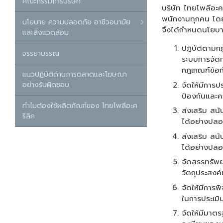
คณะกรรมการบริษัท
บริษัท ไทยโพลีอะค
พนักงานทุกคน โดยถ
นโยบาย ความปลอดภัย อาชีวอนามัย
จึงได้กำหนดนโยบายเ
และสิ่งแวดล้อม
ปฏิบัติตามก
จรรยาบรรณ
ระบบการจัดก
กฎเกณฑ์ข้อก
แนวปฏิบัติด้านการตลาดและโฆษณา
จัดให้มีการ
อย่างรับผิดชอบ
ป้องกันและค
ทำไมต้องใช้ผลิตภัณฑ์ของ ไทยโพลีอะค
ส่งเสริม สน
ริลิค
ได้อย่างปลอ
ส่งเสริม สน
ได้อย่างปลอ
จัดสรรทรัพย
วัตถุประสงค
จัดให้มีการ
ในการประเม
จัดให้มีมาต