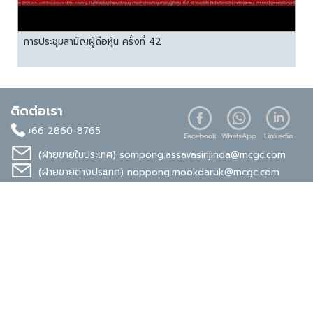
การประชุมสามัญผู้ถือหุ้น ครั้งที่ 42
ติดต่อเรา
+66 2860-8765
(ฝ่ายขายในประเทศ)
sompong.assavasirijinda@mcgc.com
(ฝ่ายขายต่างประเทศ)
noppong.mookdaruk@mcgc.com