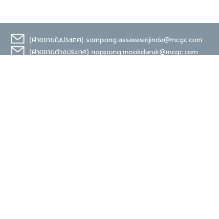
(ฝ่ายขายในประเทศ)
sompong.assavasirijinda@mcgc.com
(ฝ่ายขายต่างประเทศ)
noppong.mookdaruk@mcgc.com
มาตรฐานระดับสากล
TIS 18001
Carbon Footprint
Organization
ง